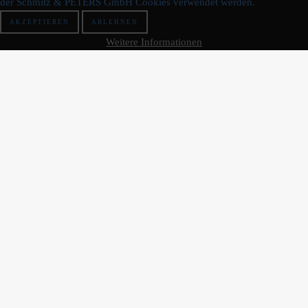
der Schmitz & PETERS GmbH Cookies verwendet werden.
AKZEPTIEREN
ABLEHNEN
Weitere Informationen
SCHMITZ + PETERS
UNTERNEHMENSFILM