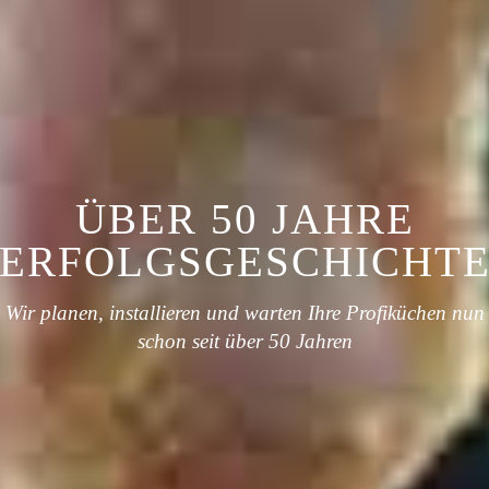
ÜBER 50 JAHRE
PROFI-PARTNER
ERFOLGSGESCHICHT
DER GASTRONOMIE
Wir planen, installieren und warten Ihre Profiküchen nun
Auf uns ist Verlass - Seit über 50 Jahren!
schon seit über 50 Jahren