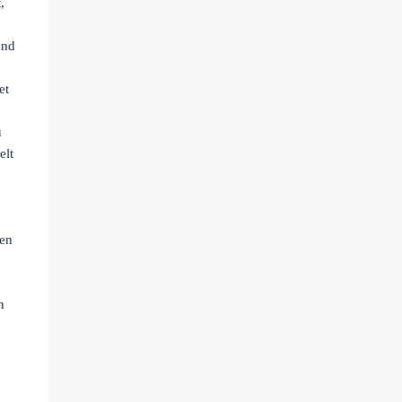
,
und
et
u
elt
nen
h