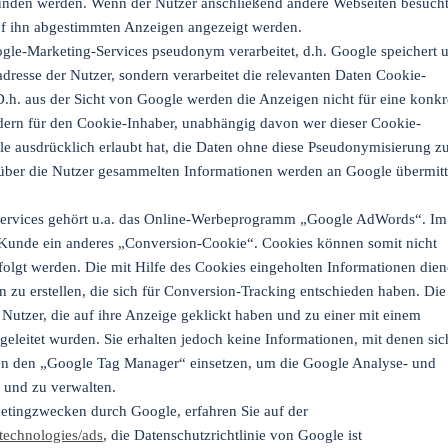
unden werden. Wenn der Nutzer anschließend andere Webseiten besucht
uf ihn abgestimmten Anzeigen angezeigt werden.
le-Marketing-Services pseudonym verarbeitet, d.h. Google speichert 
adresse der Nutzer, sondern verarbeitet die relevanten Daten Cookie-
.h. aus der Sicht von Google werden die Anzeigen nicht für eine konkr
ondern für den Cookie-Inhaber, unabhängig davon wer dieser Cookie-
gle ausdrücklich erlaubt hat, die Daten ohne diese Pseudonymisierung z
über die Nutzer gesammelten Informationen werden an Google übermitt
Services gehört u.a. das Online-Werbeprogramm „Google AdWords“. Im
Kunde ein anderes „Conversion-Cookie“. Cookies können somit nicht
lgt werden. Die mit Hilfe des Cookies eingeholten Informationen die
zu erstellen, die sich für Conversion-Tracking entschieden haben. Die
tzer, die auf ihre Anzeige geklickt haben und zu einer mit einem
eleitet wurden. Sie erhalten jedoch keine Informationen, mit denen sic
nnen den „Google Tag Manager“ einsetzen, um die Google Analyse- und
 und zu verwalten.
etingzwecken durch Google, erfahren Sie auf der
technologies/ads
, die Datenschutzrichtlinie von Google ist