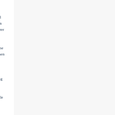
l
en
rer
ine
nen
ng
le