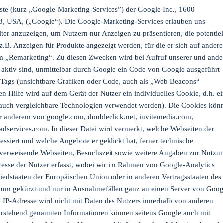
ste (kurz „Google-Marketing-Services”) der Google Inc., 1600
, USA, („Google“). Die Google-Marketing-Services erlauben uns
ter anzuzeigen, um Nutzern nur Anzeigen zu präsentieren, die potentiel
z.B. Anzeigen für Produkte angezeigt werden, für die er sich auf ander
vom „Remarketing“. Zu diesen Zwecken wird bei Aufruf unserer und ande
aktiv sind, unmittelbar durch Google ein Code von Google ausgeführt
-Tags (unsichtbare Grafiken oder Code, auch als „Web Beacons“
n Hilfe wird auf dem Gerät der Nutzer ein individuelles Cookie, d.h. e
n auch vergleichbare Technologien verwendet werden). Die Cookies kön
r anderem von google.com, doubleclick.net, invitemedia.com,
services.com. In dieser Datei wird vermerkt, welche Webseiten der
ressiert und welche Angebote er geklickt hat, ferner technische
verweisende Webseiten, Besuchszeit sowie weitere Angaben zur Nutzu
dresse der Nutzer erfasst, wobei wir im Rahmen von Google-Analytics
liedstaaten der Europäischen Union oder in anderen Vertragsstaaten des
um gekürzt und nur in Ausnahmefällen ganz an einen Server von Goog
e IP-Adresse wird nicht mit Daten des Nutzers innerhalb von anderen
stehend genannten Informationen können seitens Google auch mit