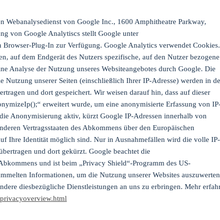
en Webanalysedienst von Google Inc., 1600 Amphitheatre Parkway,
g von Google Analytiscs stellt Google unter
in Browser-Plug-In zur Verfügung. Google Analytics verwendet Cookies.
en, auf dem Endgerät des Nutzers spezifische, auf den Nutzer bezogene
eine Analyse der Nutzung unseres Websiteangebotes durch Google. Die
e Nutzung unserer Seiten (einschließlich Ihrer IP-Adresse) werden in de
tragen und dort gespeichert. Wir weisen darauf hin, dass auf dieser
nymizeIp();“ erweitert wurde, um eine anonymisierte Erfassung von IP
 die Anonymisierung aktiv, kürzt Google IP-Adressen innerhalb von
 anderen Vertragsstaaten des Abkommens über den Europäischen
 Ihre Identität möglich sind. Nur in Ausnahmefällen wird die volle IP-
bertragen und dort gekürzt. Google beachtet die
-Abkommens und ist beim „Privacy Shield“-Programm des US-
esammelten Informationen, um die Nutzung unserer Websites auszuwerten
andere diesbezügliche Dienstleistungen an uns zu erbringen. Mehr erfah
s/privacyoverview.html