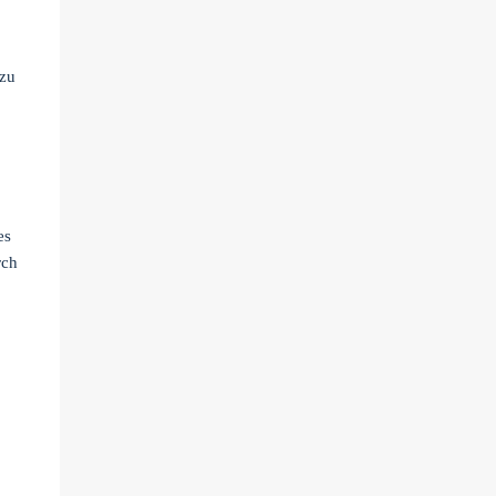
 zu
es
rch