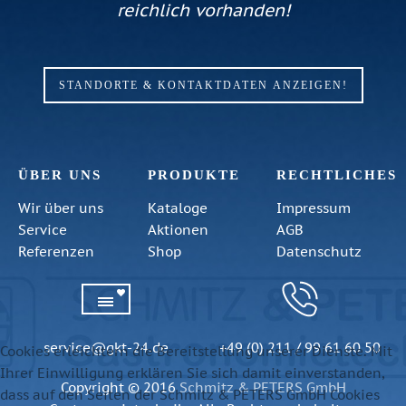
reichlich vorhanden!
STANDORTE & KONTAKTDATEN ANZEIGEN!
ÜBER UNS
PRODUKTE
RECHTLICHES
Wir über uns
Kataloge
Impressum
Service
Aktionen
AGB
Referenzen
Shop
Datenschutz
service@gkt-24.de
+49 (0) 211 / 99 61 60 50
Cookies erleichtern die Bereitstellung unserer Dienste. Mit
Ihrer Einwilligung erklären Sie sich damit einverstanden,
Copyright © 2016
Schmitz & PETERS GmbH
dass auf den Seiten der Schmitz & PETERS GmbH Cookies